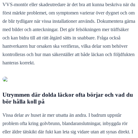
VVS-montör eller skadeutredare är det bra att kunna beskriva när du
först märkte problemet, om symptomen varierar över dygnet och om
de blir tydligare när vissa installationer används. Dokumentera gärna
med bilder och anteckningar. Det gör felsökningen mer träffsäker
och kan bidra till att rätt åtgärd sätts in snabbare. Fråga också
hantverkaren hur orsaken ska verifieras, vilka delar som behöver
kontrolleras och hur man säkerställer att både läckan och följdfukten
hanteras korrekt.
Utrymmen där dolda läckor ofta börjar och vad du
bör hålla koll på
Vissa delar av huset är mer utsatta än andra. I badrum uppstår
problem ofta kring golvbrunn, blandaranslutningar, inbyggda rör
eller äldre tätskikt där fukt kan leta sig vidare utan att synas direkt. I