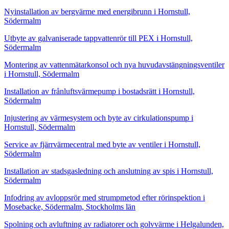
Nyinstallation av bergvärme med energibrunn i Hornstull,
Södermalm
Utbyte av galvaniserade tappvattenrör till PEX i Hornstull,
Södermalm
Montering av vattenmätarkonsol och nya huvudavstängningsventiler
i Hornstull, Södermalm
Installation av frånluftsvärmepump i bostadsrätt i Hornstull,
Södermalm
Injustering av värmesystem och byte av cirkulationspump i
Hornstull, Södermalm
Service av fjärrvärmecentral med byte av ventiler i Hornstull,
Södermalm
Installation av stadsgasledning och anslutning av spis i Hornstull,
Södermalm
Infodring av avloppsrör med strumpmetod efter rörinspektion i
Mosebacke, Södermalm, Stockholms län
Spolning och avluftning av radiatorer och golvvärme i Helgalunden,