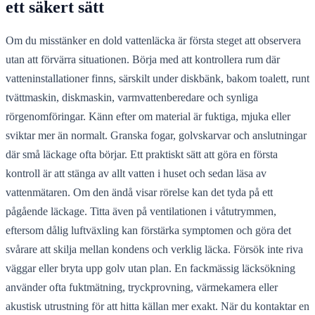
ett säkert sätt
Om du misstänker en dold vattenläcka är första steget att observera
utan att förvärra situationen. Börja med att kontrollera rum där
vatteninstallationer finns, särskilt under diskbänk, bakom toalett, runt
tvättmaskin, diskmaskin, varmvattenberedare och synliga
rörgenomföringar. Känn efter om material är fuktiga, mjuka eller
sviktar mer än normalt. Granska fogar, golvskarvar och anslutningar
där små läckage ofta börjar. Ett praktiskt sätt att göra en första
kontroll är att stänga av allt vatten i huset och sedan läsa av
vattenmätaren. Om den ändå visar rörelse kan det tyda på ett
pågående läckage. Titta även på ventilationen i våtutrymmen,
eftersom dålig luftväxling kan förstärka symptomen och göra det
svårare att skilja mellan kondens och verklig läcka. Försök inte riva
väggar eller bryta upp golv utan plan. En fackmässig läcksökning
använder ofta fuktmätning, tryckprovning, värmekamera eller
akustisk utrustning för att hitta källan mer exakt. När du kontaktar en