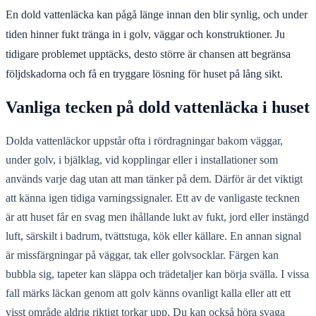
En dold vattenläcka kan pågå länge innan den blir synlig, och under
tiden hinner fukt tränga in i golv, väggar och konstruktioner. Ju
tidigare problemet upptäcks, desto större är chansen att begränsa
följdskadorna och få en tryggare lösning för huset på lång sikt.
Vanliga tecken på dold vattenläcka i huset
Dolda vattenläckor uppstår ofta i rördragningar bakom väggar,
under golv, i bjälklag, vid kopplingar eller i installationer som
används varje dag utan att man tänker på dem. Därför är det viktigt
att känna igen tidiga varningssignaler. Ett av de vanligaste tecknen
är att huset får en svag men ihållande lukt av fukt, jord eller instängd
luft, särskilt i badrum, tvättstuga, kök eller källare. En annan signal
är missfärgningar på väggar, tak eller golvsocklar. Färgen kan
bubbla sig, tapeter kan släppa och trädetaljer kan börja svälla. I vissa
fall märks läckan genom att golv känns ovanligt kalla eller att ett
visst område aldrig riktigt torkar upp. Du kan också höra svaga