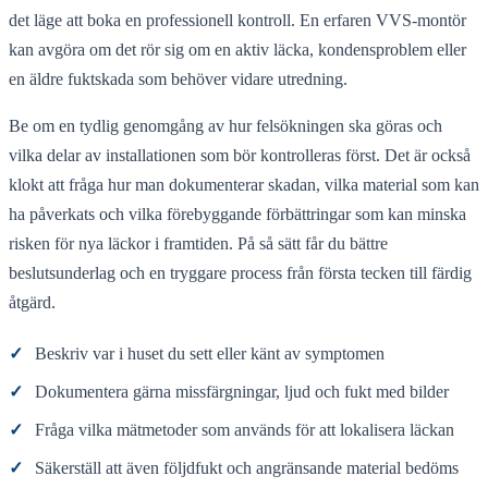
det läge att boka en professionell kontroll. En erfaren VVS-montör
kan avgöra om det rör sig om en aktiv läcka, kondensproblem eller
en äldre fuktskada som behöver vidare utredning.
Be om en tydlig genomgång av hur felsökningen ska göras och
vilka delar av installationen som bör kontrolleras först. Det är också
klokt att fråga hur man dokumenterar skadan, vilka material som kan
ha påverkats och vilka förebyggande förbättringar som kan minska
risken för nya läckor i framtiden. På så sätt får du bättre
beslutsunderlag och en tryggare process från första tecken till färdig
åtgärd.
✓
Beskriv var i huset du sett eller känt av symptomen
✓
Dokumentera gärna missfärgningar, ljud och fukt med bilder
✓
Fråga vilka mätmetoder som används för att lokalisera läckan
✓
Säkerställ att även följdfukt och angränsande material bedöms