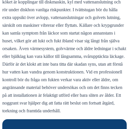
köket är kopplingar till diskmaskin, kyl med vattenanslutning och
rör under diskhon vanliga riskpunkter. I tvättstugan bör du hålla
extra uppsikt över avlopp, vattenanslutningar och golvets lutning,
särskilt om maskiner vibrerar eller flyttats. Källare och krypgrunder
kan samla symptom från läckor som startat någon annanstans i
huset, vilket gör att lukt och fukt ibland visar sig långt från själva
orsaken. Även värmesystem, golvvärme och äldre ledningar i schakt
eller bjälklag kan vara källor till långsamma, svårupptäckta läckage.
Därför är det klokt att inte bara titta där skadan syns, utan att förstå
hur vatten kan vandra genom konstruktionen. Vid en professionell
kontroll bör du fråga om fukten verkar vara aktiv eller äldre, om
angränsande material behöver undersökas och om det finns tecken
på att installationen är felaktigt utförd eller bara sliten av ålder. Ett
noggrant svar hjälper dig att fatta rätt beslut om fortsatt åtgärd,
torkning och framtida underhåll.