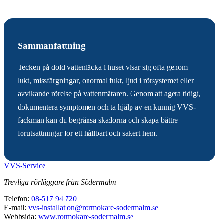
Sammanfattning
Tecken på dold vattenläcka i huset visar sig ofta genom
lukt, missfärgningar, onormal fukt, ljud i rörsystemet eller
avvikande rörelse på vattenmätaren. Genom att agera tidigt,
dokumentera symptomen och ta hjälp av en kunnig VVS-
fackman kan du begränsa skadorna och skapa bättre
förutsättningar för ett hållbart och säkert hem.
VVS-Service
Trevliga rörläggare från Södermalm
Telefon:
08-517 94 720
E-mail:
vvs-installation@rormokare-sodermalm.se
Webbsida:
www.rormokare-sodermalm.se