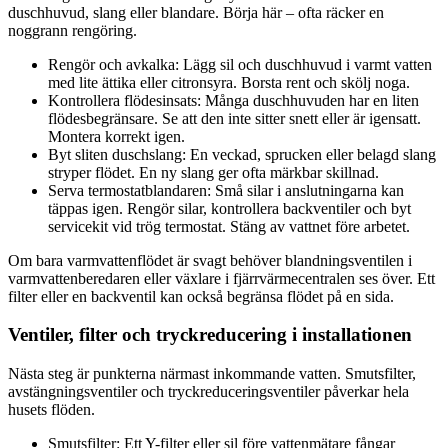
duschhuvud, slang eller blandare. Börja här – ofta räcker en
noggrann rengöring.
Rengör och avkalka: Lägg sil och duschhuvud i varmt vatten
med lite ättika eller citronsyra. Borsta rent och skölj noga.
Kontrollera flödesinsats: Många duschhuvuden har en liten
flödesbegränsare. Se att den inte sitter snett eller är igensatt.
Montera korrekt igen.
Byt sliten duschslang: En veckad, sprucken eller belagd slang
stryper flödet. En ny slang ger ofta märkbar skillnad.
Serva termostatblandaren: Små silar i anslutningarna kan
täppas igen. Rengör silar, kontrollera backventiler och byt
servicekit vid trög termostat. Stäng av vattnet före arbetet.
Om bara varmvattenflödet är svagt behöver blandningsventilen i
varmvattenberedaren eller växlare i fjärrvärmecentralen ses över. Ett
filter eller en backventil kan också begränsa flödet på en sida.
Ventiler, filter och tryckreducering i installationen
Nästa steg är punkterna närmast inkommande vatten. Smutsfilter,
avstängningsventiler och tryckreduceringsventiler påverkar hela
husets flöden.
Smutsfilter: Ett Y-filter eller sil före vattenmätare fångar