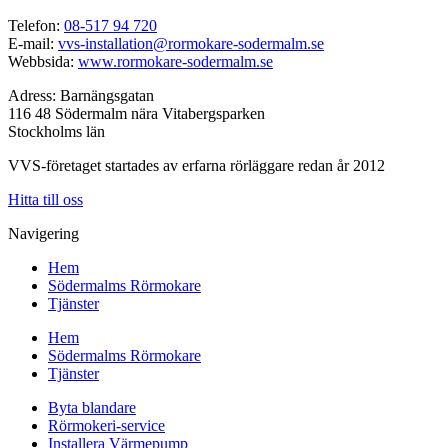
Telefon:
08-517 94 720
E-mail:
vvs-installation@rormokare-sodermalm.se
Webbsida:
www.rormokare-sodermalm.se
Adress: Barnängsgatan
116 48 Södermalm nära Vitabergsparken
Stockholms län
VVS-företaget startades av erfarna rörläggare redan år 2012
Hitta till oss
Navigering
Hem
Södermalms Rörmokare
Tjänster
Hem
Södermalms Rörmokare
Tjänster
Byta blandare
Rörmokeri-service
Installera Värmepump