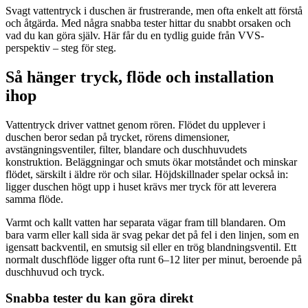
Svagt vattentryck i duschen är frustrerande, men ofta enkelt att förstå
och åtgärda. Med några snabba tester hittar du snabbt orsaken och
vad du kan göra själv. Här får du en tydlig guide från VVS-
perspektiv – steg för steg.
Så hänger tryck, flöde och installation
ihop
Vattentryck driver vattnet genom rören. Flödet du upplever i
duschen beror sedan på trycket, rörens dimensioner,
avstängningsventiler, filter, blandare och duschhuvudets
konstruktion. Beläggningar och smuts ökar motståndet och minskar
flödet, särskilt i äldre rör och silar. Höjdskillnader spelar också in:
ligger duschen högt upp i huset krävs mer tryck för att leverera
samma flöde.
Varmt och kallt vatten har separata vägar fram till blandaren. Om
bara varm eller kall sida är svag pekar det på fel i den linjen, som en
igensatt backventil, en smutsig sil eller en trög blandningsventil. Ett
normalt duschflöde ligger ofta runt 6–12 liter per minut, beroende på
duschhuvud och tryck.
Snabba tester du kan göra direkt