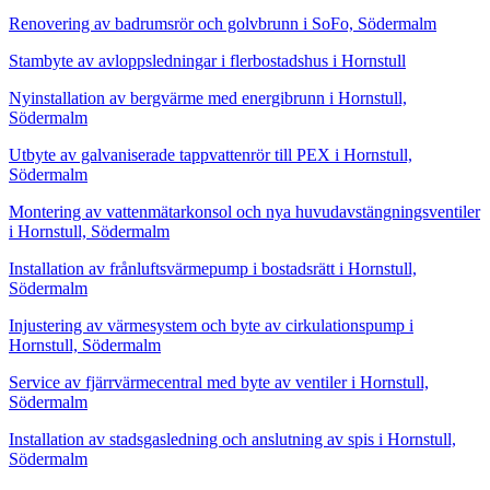
Renovering av badrumsrör och golvbrunn i SoFo, Södermalm
Stambyte av avloppsledningar i flerbostadshus i Hornstull
Nyinstallation av bergvärme med energibrunn i Hornstull,
Södermalm
Utbyte av galvaniserade tappvattenrör till PEX i Hornstull,
Södermalm
Montering av vattenmätarkonsol och nya huvudavstängningsventiler
i Hornstull, Södermalm
Installation av frånluftsvärmepump i bostadsrätt i Hornstull,
Södermalm
Injustering av värmesystem och byte av cirkulationspump i
Hornstull, Södermalm
Service av fjärrvärmecentral med byte av ventiler i Hornstull,
Södermalm
Installation av stadsgasledning och anslutning av spis i Hornstull,
Södermalm