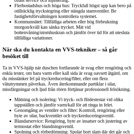
oftast service och injustering.
Flerbostadshus och höga hus: Tryckfall högst upp kan bero på
otillräcklig tryckstegring eller stängda stamventiler. Be
fastighetsförvaltningen kontrollera systemet.
Kommunnätet: Tillfälliga arbeten eller hög förbrukning
morgon/kväll kan sänka trycket. Mät vid
bottenvåning/utomhuskran och jämför över tid för att utesluta
tillfälliga variationer.
När ska du kontakta en VVS-tekniker – så går
besöket till
Ta in VVS-hjälp när duschen fortfarande är svag efter rengöring och
enkla tester, om bara varm eller kall sida är svag oavsett åtgärd, om
du misstänker fel på tryckreducering/filter, eller om flera
våtutrymmen påverkas. Även återkommande partiklar i silar,
missfärgningar och ljud från rören förtjänar professionell felsökning.
Mätning och isolering: Vi tryck- och flödestestar vid olika
tappställen och jämför varm/kall för att ringa in felet.
Genomgång av ventiler och filter: Kontroll, rengöring eller
byte av silar, backventiler och tryckreduceringsventil.
Blandarservice: Rengöring, byte av insatser och justering av
termostat eller blandningsventil.
Spolning och rörbedömning: Spolar bort slam där det går och