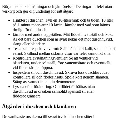
Börja med enkla mätningar och jämförelser. De ringar in felet utan
verktyg och ger dig underlag för rätt åtgärd.
Hinktest i duschen: Fyll en 10-litershink och ta tiden. 10 liter
på 1 minut motsvarar 10 l/min. Jämför med vad som känns
rimligt för din dusch.
Jämför med andra tappställen: Mät flödet i tvättställ och kök.
Är det bara duschen som är svag pekar det mot duschhuvud,
slang eller blandare.
Testa kallt respektive varmt: Ställ på enbart kallt, sedan enbart
varmt. Skillnad mellan sidorna visar var felet sannolikt sitter.
Kontrollera avstängningsventiler: Se att ventiler vid
blandaren, under tvättställ, före vattenmätare och eventuellt
vid filter står helt öppna.
Inspektera sil och duschhuvud: Skruva loss duschhuvudet,
kontrollera sil och flödesinsats. Spola kort genom slangen.
Stäng av vattnet innan du demonterar.
Lyssna efter förändring: Om flödet förbättras utan
duschhuvud är orsaken sannolikt igensatt sil eller
flödesbegränsare.
Åtgärder i duschen och blandaren
De vanligaste orsakerna till svagt tryck i duschen sitter i