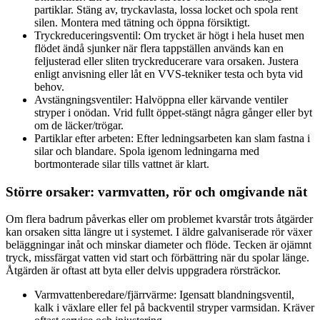
partiklar. Stäng av, tryckavlasta, lossa locket och spola rent
silen. Montera med tätning och öppna försiktigt.
Tryckreduceringsventil: Om trycket är högt i hela huset men
flödet ändå sjunker när flera tappställen används kan en
feljusterad eller sliten tryckreducerare vara orsaken. Justera
enligt anvisning eller låt en VVS-tekniker testa och byta vid
behov.
Avstängningsventiler: Halvöppna eller kärvande ventiler
stryper i onödan. Vrid fullt öppet-stängt några gånger eller byt
om de läcker/trögar.
Partiklar efter arbeten: Efter ledningsarbeten kan slam fastna i
silar och blandare. Spola igenom ledningarna med
bortmonterade silar tills vattnet är klart.
Större orsaker: varmvatten, rör och omgivande nät
Om flera badrum påverkas eller om problemet kvarstår trots åtgärder
kan orsaken sitta längre ut i systemet. I äldre galvaniserade rör växer
beläggningar inåt och minskar diameter och flöde. Tecken är ojämnt
tryck, missfärgat vatten vid start och förbättring när du spolar länge.
Åtgärden är oftast att byta eller delvis uppgradera rörsträckor.
Varmvattenberedare/fjärrvärme: Igensatt blandningsventil,
kalk i växlare eller fel på backventil stryper varmsidan. Kräver