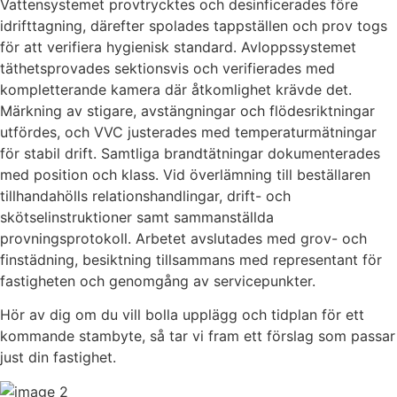
Vattensystemet provtrycktes och desinficerades före
idrifttagning, därefter spolades tappställen och prov togs
för att verifiera hygienisk standard. Avloppssystemet
täthetsprovades sektionsvis och verifierades med
kompletterande kamera där åtkomlighet krävde det.
Märkning av stigare, avstängningar och flödesriktningar
utfördes, och VVC justerades med temperaturmätningar
för stabil drift. Samtliga brandtätningar dokumenterades
med position och klass. Vid överlämning till beställaren
tillhandahölls relationshandlingar, drift- och
skötselinstruktioner samt sammanställda
provningsprotokoll. Arbetet avslutades med grov- och
finstädning, besiktning tillsammans med representant för
fastigheten och genomgång av servicepunkter.
Hör av dig om du vill bolla upplägg och tidplan för ett
kommande stambyte, så tar vi fram ett förslag som passar
just din fastighet.