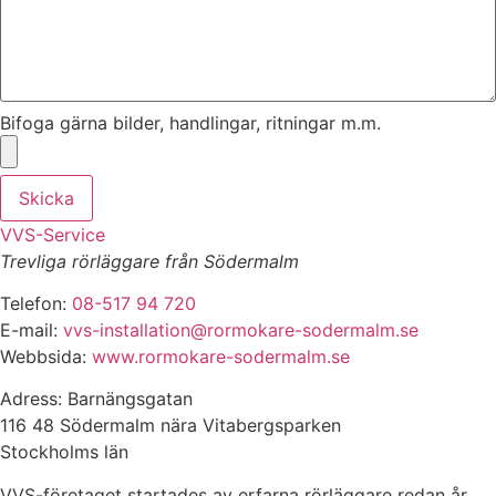
Bifoga gärna bilder, handlingar, ritningar m.m.
Skicka
VVS-Service
Trevliga rörläggare från Södermalm
Telefon:
08-517 94 720
E-mail:
vvs-installation@rormokare-sodermalm.se
Webbsida:
www.rormokare-sodermalm.se
Adress: Barnängsgatan
116 48 Södermalm nära Vitabergsparken
Stockholms län
VVS-företaget startades av erfarna rörläggare redan år