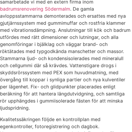
samarbetade vi med en extern firma inom
badrumsrenovering Södermalm
. De gamla
avloppsstammarna demonterades och ersattes med nya
gjutjärnssystem med gummimuffar och rostfria klammer
med vibrationsdämpning. Anslutningar till kök och badrum
utfördes med rätt dimensioner och lutningar, och alla
genomföringar i bjälklag och väggar brand- och
röktätades med typgodkända manschetter och massor.
Stammarna ljud- och kondensisolerades med mineralull
och cellgummi där så krävdes. Vattenstigare drogs i
skyddsrörssystem med PEX som huvudmatning, med
övergång till koppar i synliga partier och nya kulventiler
per lägenhet. Fix- och glidpunkter placerades enligt
beräkning för att hantera längdutvidgning, och samtliga
rör upphängdes i gummiisolerade fästen för att minska
ljudspridning.
Kvalitetssäkringen följde en kontrollplan med
egenkontroller, fotoregistrering och dagbok.